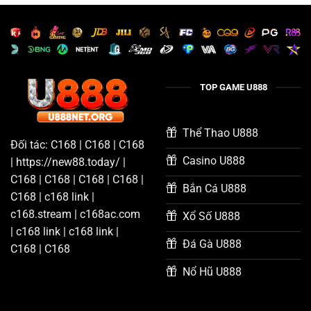
TOP GAME U888
Thể Thao U888
Đối tác:
C168
|
C168
|
C168
Casino U888
|
https://new88.today/
|
C168
|
C168
|
C168
|
C168
|
Bắn Cá U888
C168
|
c168 link
|
c168.stream
|
c168ac.com
Xổ Số U888
|
c168 link
|
c168 link
|
Đá Gà U888
C168
|
C168
Nổ Hũ U888