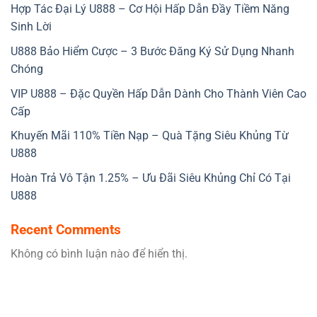
Hợp Tác Đại Lý U888 – Cơ Hội Hấp Dẫn Đầy Tiềm Năng
Sinh Lời
U888 Bảo Hiểm Cược – 3 Bước Đăng Ký Sử Dụng Nhanh
Chóng
VIP U888 – Đặc Quyền Hấp Dẫn Dành Cho Thành Viên Cao
Cấp
Khuyến Mãi 110% Tiền Nạp – Quà Tặng Siêu Khủng Từ
U888
Hoàn Trả Vô Tận 1.25% – Ưu Đãi Siêu Khủng Chỉ Có Tại
U888
Recent Comments
Không có bình luận nào để hiển thị.