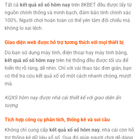
Tất cả
kết quả xổ số hôm nay
trên 8KBET đều được lấy từ
nguồn chính thống và minh bạch, đảm bảo tính chính xác
100%. Người chơi hoàn toàn có thể yên tâm đối chiếu mà
không lo sai lệch.
Giao diện web được hỗ trợ tương thích với mọi thiết bị
Dù bạn sử dụng máy tính, điện thoại hay máy tính bảng,
kết quả xổ số hôm nay
trên hệ thống đều được tối ưu để
hiển thị rõ ràng, dễ nhìn. Chỉ với vài thao tác đơn giản, bạn
có thể tra cứu kết quả xổ số một cách nhanh chóng, mượt
mà.
KQXS hôm nay được nhà cái thiết kế với giao diện ấn
tượng
Tích hợp công cụ phân tích, thống kê và soi cầu
Không chỉ cung cấp
kết quả xổ số hôm nay
, nhà cái còn hỗ
trợ thống kê dữ liệu xổ số. Qua đó giúp người chơi dễ dàng