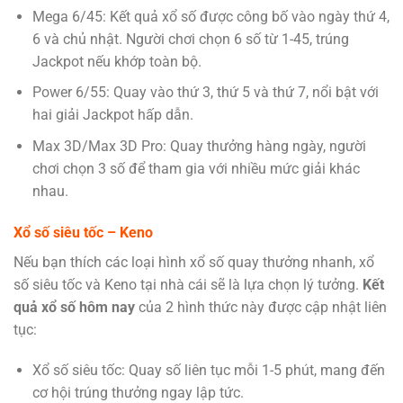
Mega 6/45: Kết quả xổ số được công bố vào ngày thứ 4,
6 và chủ nhật. Người chơi chọn 6 số từ 1-45, trúng
Jackpot nếu khớp toàn bộ.
Power 6/55: Quay vào thứ 3, thứ 5 và thứ 7, nổi bật với
hai giải Jackpot hấp dẫn.
Max 3D/Max 3D Pro: Quay thưởng hàng ngày, người
chơi chọn 3 số để tham gia với nhiều mức giải khác
nhau.
Xổ số siêu tốc – Keno
Nếu bạn thích các loại hình xổ số quay thưởng nhanh, xổ
số siêu tốc và Keno tại nhà cái sẽ là lựa chọn lý tưởng.
Kết
quả xổ số hôm nay
của 2 hình thức này được cập nhật liên
tục:
Xổ số siêu tốc: Quay số liên tục mỗi 1-5 phút, mang đến
cơ hội trúng thưởng ngay lập tức.