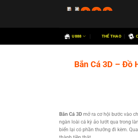
Bỏ
qua
nội
dung
U888
THỂ THAO
Bắn Cá 3D – Đồ 
Bắn Cá 3D
mở ra cơ hội bước vào ch
ngàn loài cá kỳ ảo lướt qua trong l
biển lại có phần thưởng đi kèm. Qua
thành tiền thật.