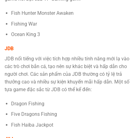
Fish Hunter Monster Awaken
Fishing War
Ocean King 3
JDB
JDB nổi tiếng với việc tích hợp nhiều tính năng mới lạ vào
các trò chơi bắn cá, tạo nên sự khác biệt và hấp dẫn cho
người chơi. Các sản phẩm của JDB thường có tỷ lệ trả
thưởng cao và nhiều sự kiện khuyến mãi hấp dẫn. Một số
tựa game đặc sắc từ JDB có thể kể đến:
Dragon Fishing
Five Dragons Fishing
Fish Haiba Jackpot