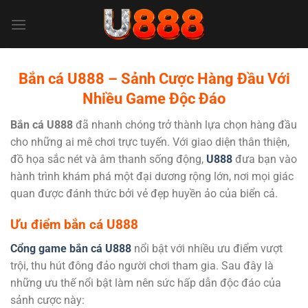
Bỏ
qua
nội
dung
Bắn cá U888 – Sảnh Cược Hàng Đầu Với
Nhiều Game Độc Đáo
Bắn cá U888
đã nhanh chóng trở thành lựa chọn hàng đầu
cho những ai mê chơi trực tuyến. Với giao diện thân thiện,
đồ họa sắc nét và âm thanh sống động,
U888
đưa bạn vào
hành trình khám phá một đại dương rộng lớn, nơi mọi giác
quan được đánh thức bởi vẻ đẹp huyền ảo của biển cả.
Ưu điểm bắn cá U888
Cổng game bắn cá U888
nổi bật với nhiều ưu điểm vượt
trội, thu hút đông đảo người chơi tham gia. Sau đây là
những ưu thế nổi bật làm nên sức hấp dẫn độc đáo của
sảnh cược này: