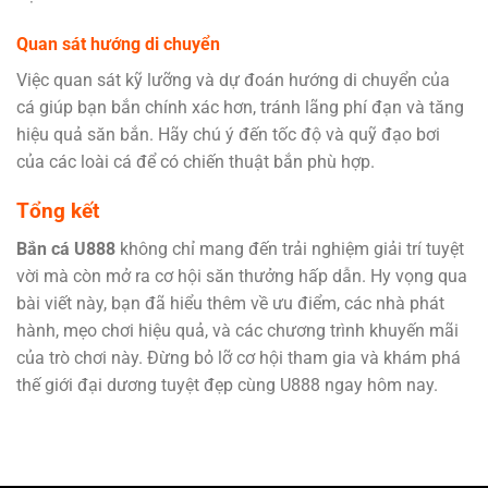
Quan sát hướng di chuyển
Việc quan sát kỹ lưỡng và dự đoán hướng di chuyển của
cá giúp bạn bắn chính xác hơn, tránh lãng phí đạn và tăng
hiệu quả săn bắn. Hãy chú ý đến tốc độ và quỹ đạo bơi
của các loài cá để có chiến thuật bắn phù hợp.
Tổng kết
Bắn cá U888
không chỉ mang đến trải nghiệm giải trí tuyệt
vời mà còn mở ra cơ hội săn thưởng hấp dẫn. Hy vọng qua
bài viết này, bạn đã hiểu thêm về ưu điểm, các nhà phát
hành, mẹo chơi hiệu quả, và các chương trình khuyến mãi
của trò chơi này. Đừng bỏ lỡ cơ hội tham gia và khám phá
thế giới đại dương tuyệt đẹp cùng U888 ngay hôm nay.