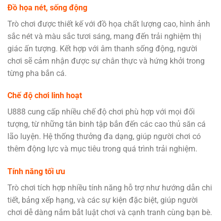
Đồ họa nét, sống động
Trò chơi được thiết kế với đồ họa chất lượng cao, hình ảnh
sắc nét và màu sắc tươi sáng, mang đến trải nghiệm thị
giác ấn tượng. Kết hợp với âm thanh sống động, người
chơi sẽ cảm nhận được sự chân thực và hứng khởi trong
từng pha bắn cá.
Chế độ chơi linh hoạt
U888 cung cấp nhiều chế độ chơi phù hợp với mọi đối
tượng, từ những tân binh tập bắn đến các cao thủ săn cá
lão luyện. Hệ thống thưởng đa dạng, giúp người chơi có
thêm động lực và mục tiêu trong quá trình trải nghiệm.
Tính năng tối ưu
Trò chơi tích hợp nhiều tính năng hỗ trợ như hướng dẫn chi
tiết, bảng xếp hạng, và các sự kiện đặc biệt, giúp người
chơi dễ dàng nắm bắt luật chơi và cạnh tranh cùng bạn bè.