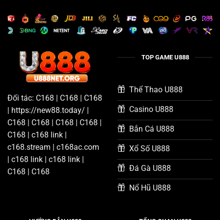
TOP GAME U888
Thể Thao U888
Đối tác:
C168
|
C168
|
C168
Casino U888
|
https://new88.today/
|
C168
|
C168
|
C168
|
C168
|
Bắn Cá U888
C168
|
c168 link
|
c168.stream
|
c168ac.com
Xổ Số U888
|
c168 link
|
c168 link
|
Đá Gà U888
C168
|
C168
Nổ Hũ U888