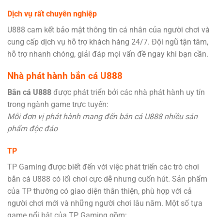
Dịch vụ rất chuyên nghiệp
U888 cam kết bảo mật thông tin cá nhân của người chơi và
cung cấp dịch vụ hỗ trợ khách hàng 24/7. Đội ngũ tận tâm,
hỗ trợ nhanh chóng, giải đáp mọi vấn đề ngay khi bạn cần.
Nhà phát hành bắn cá U888
Bắn cá U888
được phát triển bởi các nhà phát hành uy tín
trong ngành game trực tuyến:
Mỗi đơn vị phát hành mang đến bắn cá U888 nhiều sản
phẩm độc đáo
TP
TP Gaming được biết đến với việc phát triển các trò chơi
bắn cá U888 có lối chơi cực dễ nhưng cuốn hút. Sản phẩm
của TP thường có giao diện thân thiện, phù hợp với cả
người chơi mới và những người chơi lâu năm. Một số tựa
game nổi bật của TP Gaming gồm: